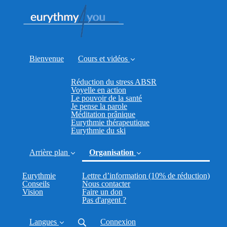
Bienvenue
Cours et vidéos
Réduction du stress ABSR
Voyelle en action
Le pouvoir de la santé
Je pense la parole
Méditation prânique
Eurythmie thérapeutique
Eurythmie du ski
Arrière plan
Organisation
(curr
Eurythmie
Lettre d’information (10% de réduction)
Conseils
Nous contacter
Vision
Faire un don
Pas d'argent ?
Langues
Connexion