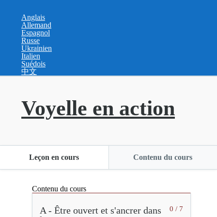
Anglais
Allemand
Espagnol
Russe
Ukrainien
Italien
Suédois
中文
Voyelle en action
Leçon en cours
Contenu du cours
Contenu du cours
A - Être ouvert et s'ancrer dans
0 / 7