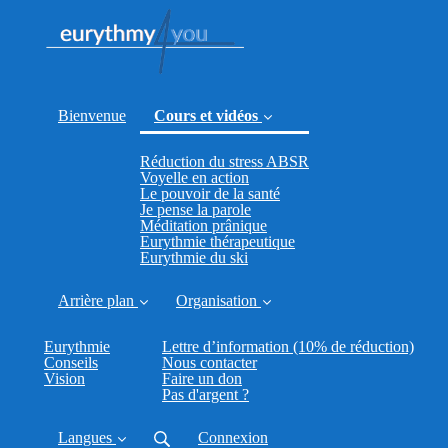
Bienvenue
Cours et vidéos
Réduction du stress ABSR
(current)
Voyelle en action
Le pouvoir de la santé
Je pense la parole
Méditation prânique
Eurythmie thérapeutique
Eurythmie du ski
Arrière plan
Organisation
Eurythmie
Lettre d’information (10% de réduction)
Conseils
Nous contacter
Vision
Faire un don
Pas d'argent ?
Langues
Connexion