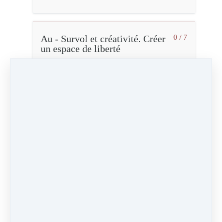
Au - Survol et créativité. Créer
0 / 7
un espace de liberté
U - Se poser en soi.
0 / 7
Transcender les limites
Séquence 1
13:09
Vidéo (34 Mo)
Vidéo HD (130 Mo)
Audio (12 Mo)
Marqué comme terminé