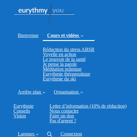
Bienvenue
Cours et vidéos
Réduction du stress ABSR
(current)
Voyelle en action
Le pouvoir de la santé
Je pense la parole
Méditation prânique
Eurythmie thérapeutique
Eurythmie du ski
Arrière plan
Organisation
Eurythmie
Lettre d’information (10% de réduction)
Conseils
Nous contacter
Vision
Faire un don
Pas d'argent ?
Langues
Connexion