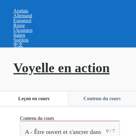
Anglais
Allemand
Espagnol
Russe
Ukrainien
Italien
Suédois
中文
Voyelle en action
Leçon en cours
Contenu du cours
Contenu du cours
A - Être ouvert et s'ancrer dans
0 / 7