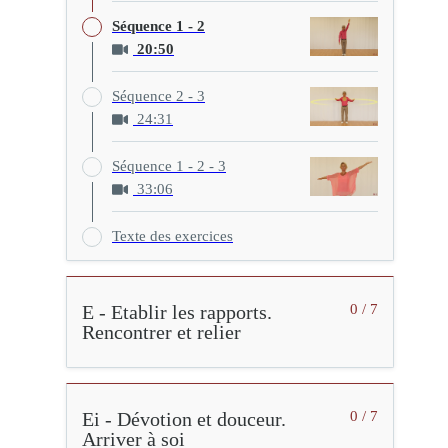
Séquence 1 - 2
20:50
Séquence 2 - 3
24:31
Séquence 1 - 2 - 3
33:06
Texte des exercices
E - Etablir les rapports.
0 / 7
Rencontrer et relier
Ei - Dévotion et douceur.
0 / 7
Arriver à soi