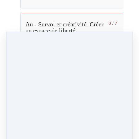
Au - Survol et créativité. Créer
0 / 7
un espace de liberté
U - Se poser en soi.
0 / 7
Transcender les limites
Séquence 1 - 2
20:50
Vidéo (56 Mo)
Vidéo HD (188 Mo)
Audio (19 Mo)
Marqué comme terminé