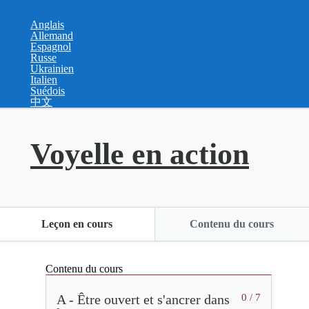
Anglais
Allemand
Espagnol
Russe
Ukrainien
Italien
Suédois
中文
Voyelle en action
Leçon en cours
Contenu du cours
Contenu du cours
A - Être ouvert et s'ancrer dans
0 / 7