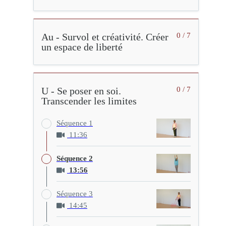
Au - Survol et créativité. Créer
0 / 7
un espace de liberté
U - Se poser en soi.
0 / 7
Transcender les limites
Séquence 1
11:36
Séquence 2
13:56
Séquence 3
14:45