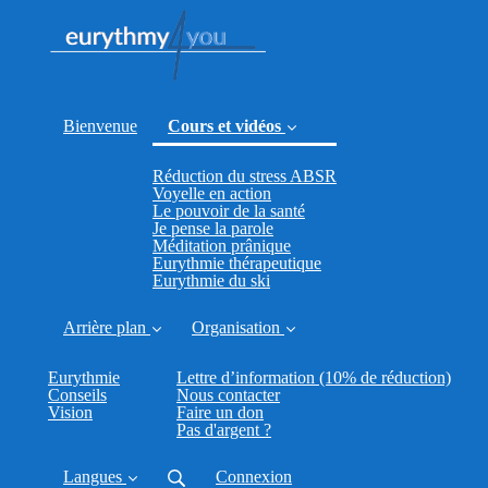
Bienvenue
Cours et vidéos
Réduction du stress ABSR
(current)
Voyelle en action
Le pouvoir de la santé
Je pense la parole
Méditation prânique
Eurythmie thérapeutique
Eurythmie du ski
Arrière plan
Organisation
Eurythmie
Lettre d’information (10% de réduction)
Conseils
Nous contacter
Vision
Faire un don
Pas d'argent ?
Langues
Connexion