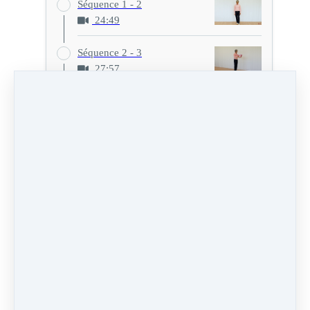
Séquence 1 - 2
24:49
Séquence 2 - 3
27:57
Séquence 1 - 2 - 3
38:50
Texte des exercices
Séquence 2
13:56
Vidéo (32 Mo)
Vidéo HD (118 Mo)
Audio (13 Mo)
Marqué comme terminé