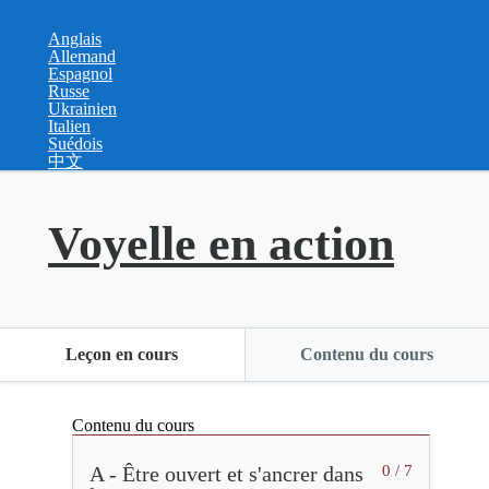
Anglais
Allemand
Espagnol
Russe
Ukrainien
Italien
Suédois
中文
Voyelle en action
Leçon en cours
Contenu du cours
Contenu du cours
A - Être ouvert et s'ancrer dans
0 / 7