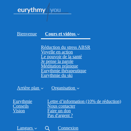
Bienvenue
Cours et vidéos
Réduction du stress ABSR
(current)
Voyelle en action
Le pouvoir de la santé
Je pense la parole
Méditation prânique
Eurythmie thérapeutique
Eurythmie du ski
Arrière plan
Organisation
Eurythmie
Lettre d’information (10% de réduction)
Conseils
Nous contacter
Vision
Faire un don
Pas d'argent ?
Langues
Connexion