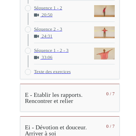
Séquence 1 - 2
20:50
Séquence 2 - 3
24:31
Séquence 1 - 2 - 3
33:06
Texte des exercices
E - Etablir les rapports.
0 / 7
Rencontrer et relier
Ei - Dévotion et douceur.
0 / 7
Arriver à soi