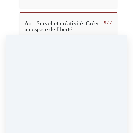
Au - Survol et créativité. Créer
0 / 7
un espace de liberté
U - Se poser en soi.
0 / 7
Transcender les limites
Séquence 1
9:16
Vidéo (23 Mo)
Vidéo HD (76 Mo)
Audio (8 Mo)
Marqué comme terminé