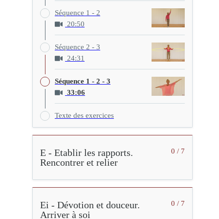
Séquence 1 - 2
20:50
Séquence 2 - 3
24:31
Séquence 1 - 2 - 3
33:06
Texte des exercices
E - Etablir les rapports.
0 / 7
Rencontrer et relier
Ei - Dévotion et douceur.
0 / 7
Arriver à soi