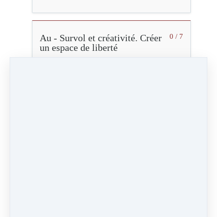
Au - Survol et créativité. Créer
0 / 7
un espace de liberté
U - Se poser en soi.
0 / 7
Transcender les limites
Séquence 1 - 2 - 3
33:06
Vidéo (89 Mo)
Vidéo HD (305 Mo)
Audio (30 Mo)
Marqué comme terminé