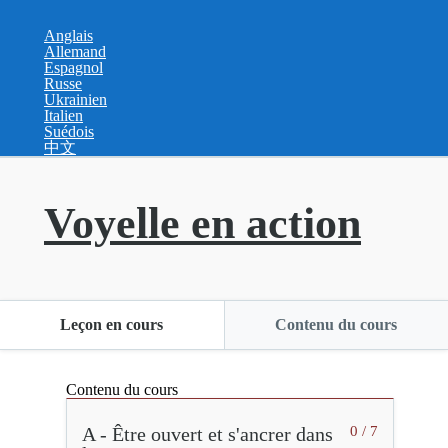
Anglais
Allemand
Espagnol
Russe
Ukrainien
Italien
Suédois
中文
Voyelle en action
Leçon en cours
Contenu du cours
Contenu du cours
A - Être ouvert et s'ancrer dans
0 / 7