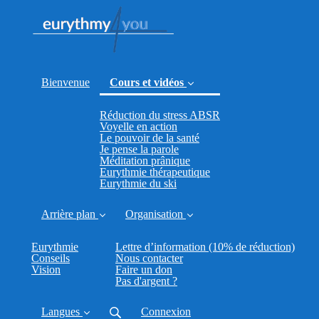
Bienvenue
Cours et vidéos
Réduction du stress ABSR
(current)
Voyelle en action
Le pouvoir de la santé
Je pense la parole
Méditation prânique
Eurythmie thérapeutique
Eurythmie du ski
Arrière plan
Organisation
Eurythmie
Lettre d’information (10% de réduction)
Conseils
Nous contacter
Vision
Faire un don
Pas d'argent ?
Langues
Connexion