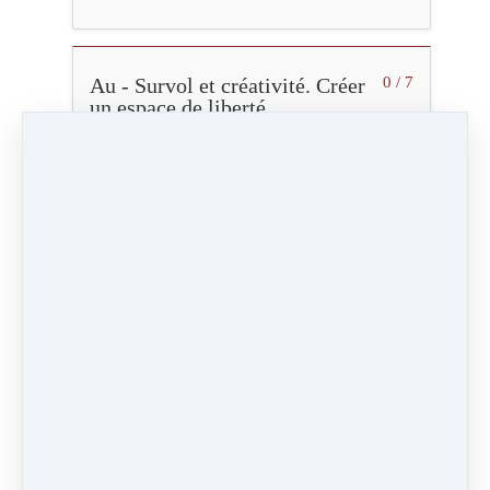
Au - Survol et créativité. Créer
0 / 7
un espace de liberté
U - Se poser en soi.
0 / 7
Transcender les limites
Séquence 1 - 2
23:48
Vidéo (62 Mo)
Vidéo HD (239 Mo)
Audio (22 Mo)
Marqué comme terminé