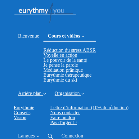
Bienvenue
Cours et vidéos
Réduction du stress ABSR
(current)
Voyelle en action
Le pouvoir de la santé
Je pense la parole
Méditation prânique
Eurythmie thérapeutique
Eurythmie du ski
Arrière plan
Organisation
Eurythmie
Lettre d’information (10% de réduction)
Conseils
Nous contacter
Vision
Faire un don
Pas d'argent ?
Langues
Connexion