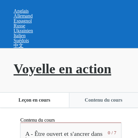
Anglais
Allemand
Espagnol
Russe
Ukrainien
Italien
Suédois
中文
Voyelle en action
Leçon en cours
Contenu du cours
Contenu du cours
A - Être ouvert et s'ancrer dans
0 / 7