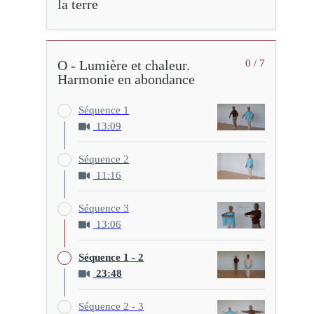
la terre
O - Lumière et chaleur.
0 / 7
Harmonie en abondance
Séquence 1
13:09
Séquence 2
11:16
Séquence 3
13:06
Séquence 1 - 2
23:48
Séquence 2 - 3