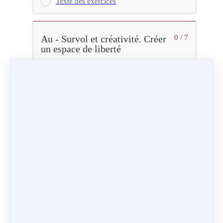
Texte des exercices
Au - Survol et créativité. Créer
0 / 7
un espace de liberté
U - Se poser en soi.
0 / 7
Transcender les limites
Séquence 1 - 2 - 3
30:52
Vidéo (80 Mo)
Vidéo HD (272 Mo)
Audio (28 Mo)
Marqué comme terminé