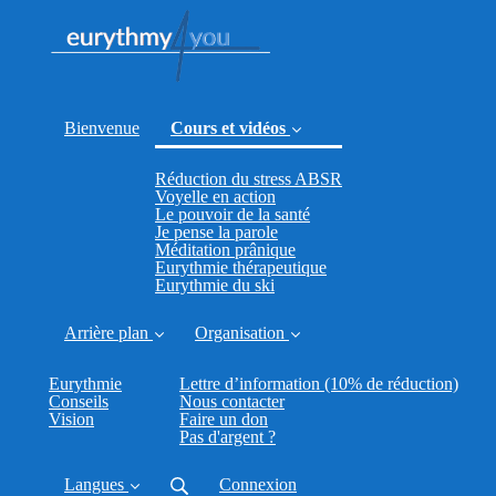
Bienvenue
Cours et vidéos
Réduction du stress ABSR
(current)
Voyelle en action
Le pouvoir de la santé
Je pense la parole
Méditation prânique
Eurythmie thérapeutique
Eurythmie du ski
Arrière plan
Organisation
Eurythmie
Lettre d’information (10% de réduction)
Conseils
Nous contacter
Vision
Faire un don
Pas d'argent ?
Langues
Connexion