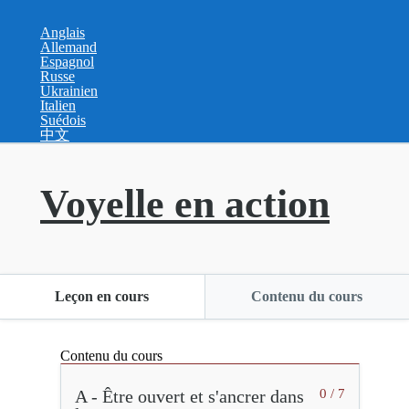
Anglais
Allemand
Espagnol
Russe
Ukrainien
Italien
Suédois
中文
Voyelle en action
Leçon en cours
Contenu du cours
Contenu du cours
A - Être ouvert et s'ancrer dans
0 / 7